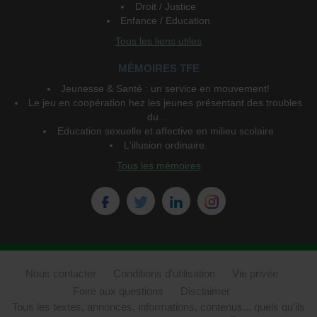
Droit / Justice
Enfance / Education
Tous les liens utiles
MÉMOIRES TFE
Jeunesse & Santé : un service en mouvement!
Le jeu en coopération hez les jeunes présentant des troubles
du ...
Education sexuelle et affective en milieu scolaire
L'illusion ordinaire.
Tous les mémoires
Nous contacter
Conditions d'utilisation
Vie privée
Foire aux questions
Disclaimer
Tous les textes, annonces, informations, contenus... quels qu’ils