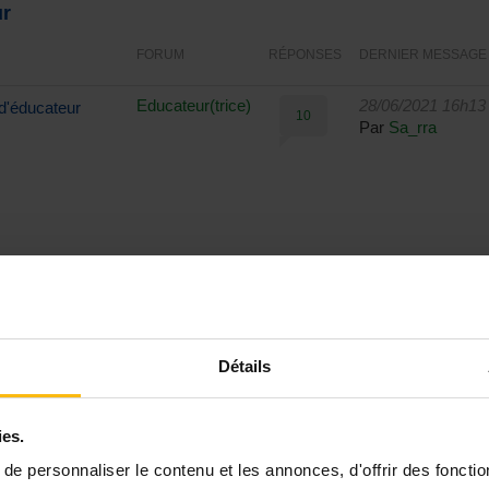
ur
FORUM
RÉPONSES
DERNIER MESSAGE
Educateur(trice)
28/06/2021 16h13
d'éducateur
10
Par
Sa_rra
Détails
ies.
e personnaliser le contenu et les annonces, d'offrir des fonctio