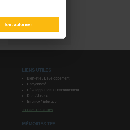
FILTRES
Les derniers sujets
Tout autoriser
Les messages sans réponse
Recherche avancée
LIENS UTILES
Bien-être / Développement
Citoyenneté
Développement / Environnement
Droit / Justice
Enfance / Education
Tous les liens utiles
MÉMOIRES TFE