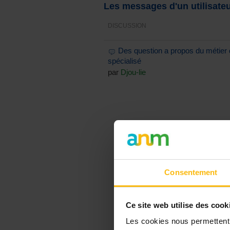
Les messages d'un utilisate
DISCUSSION
Des question a propos du métier 
spécialisé
par
Djou-lie
Consentement
Ce site web utilise des cook
Les cookies nous permettent d