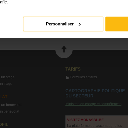
afic.
Personnaliser
TARIFS
 un stage
Formules et tarifs
un stage
CARTOGRAPHIE POLITIQUE
DU SECTEUR
LAT
Ministres en charge et compétences
 un bénévolat
un bénévolat
VISITEZ MONASBL.BE
OFIL
La plate-forme qui accompagne les