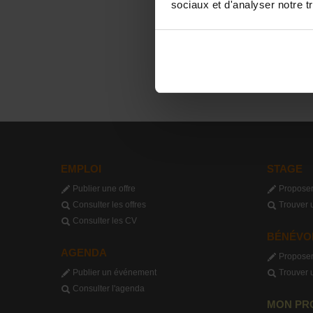
sociaux et d'analyser notre tr
EMPLOI
STAGE
Publier une offre
Proposer
Consulter les offres
Trouver 
Consulter les CV
BÉNÉVO
AGENDA
Proposer
Publier un événement
Trouver 
Consulter l'agenda
MON PR