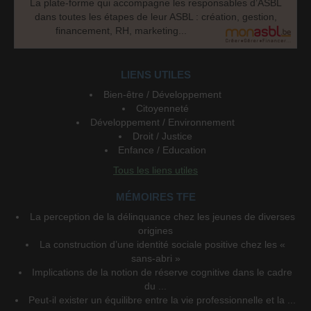
La plate-forme qui accompagne les responsables d’ASBL
dans toutes les étapes de leur ASBL : création, gestion,
financement, RH, marketing...
LIENS UTILES
Bien-être / Développement
Citoyenneté
Développement / Environnement
Droit / Justice
Enfance / Education
Tous les liens utiles
MÉMOIRES TFE
La perception de la délinquance chez les jeunes de diverses
origines
La construction d’une identité sociale positive chez les «
sans-abri »
Implications de la notion de réserve cognitive dans le cadre
du ...
Peut-il exister un équilibre entre la vie professionnelle et la ...