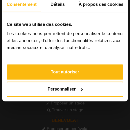
Consulter les offres
Consentement
Détails
À propos des cookies
Consulter les CV
AGENDA
Ce site web utilise des cookies.
Publier un événement
Consulter l'agenda
Les cookies nous permettent de personnaliser le contenu
et les annonces, d'offrir des fonctionnalités relatives aux
FORMATIONS
médias sociaux et d'analyser notre trafic.
Publier une formation
Voir les formations
PETITES ANNONCES
Tout autoriser
Publier une annonce
Consulter les annonces
Personnaliser
STAGE
Proposer un stage
Trouver un stage
BÉNÉVOLAT
Proposer un bénévolat