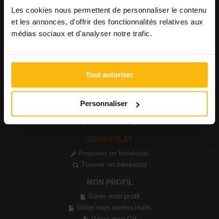
Les cookies nous permettent de personnaliser le contenu
FORMATIONS
et les annonces, d'offrir des fonctionnalités relatives aux
Publier une formation
médias sociaux et d'analyser notre trafic.
Voir les formations
PETITES ANNONCES
Publier une annonce
Tout autoriser
Consulter les annonces
STAGE
Personnaliser
Proposer un stage
Trouver un stage
BÉNÉVOLAT
Proposer un bénévolat
Trouver un bénévolat
MON PROFIL
Gérer mon profil
Gérer mes alertes mails
Gérer mon CV