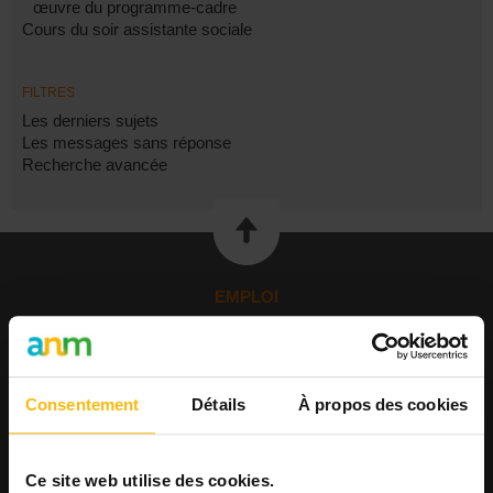
œuvre du programme-cadre
Cours du soir assistante sociale
FILTRES
Les derniers sujets
Les messages sans réponse
Recherche avancée
EMPLOI
Publier une offre
Consulter les offres
Consulter les CV
Consentement
Détails
À propos des cookies
AGENDA
Publier un événement
Consulter l'agenda
Ce site web utilise des cookies.