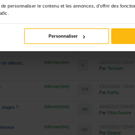
65
Par
Vivi4300
e personnaliser le contenu et les annonces, d'offrir des fonctio
afic.
Infirmier(ère)
28/08/2010 23h01
11
Par
Jenny1
Personnaliser
Infirmier(ère)
05/08/2010 07h58
cal
0
Par
Jenny1
Infirmier(ère)
22/07/2010 21h43
ou ailleurs,
5
Par
Tamtam
Infirmier(ère)
23/10/2021 15h54
e
129
Par
Kathy.
Infirmier(ère)
16/06/2013 09h59
 stages ?
295
Par
Pilou Aurore
Infirmier(ère)
26/10/2012 22h00
e femme
211
Par
Eloane