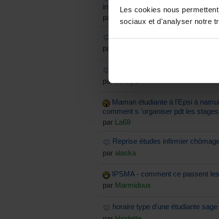
infirmiere à huy ?
Les cookies nous permettent d
par
Krystall066
sociaux et d'analyser notre tr
infirmier breveté
par
Borrethierry
2ème cess pour le jury paramédi
par
Jenny1
Maman étudiante à l'Epsi à namur 
comment s 'organiser pdt les stages
par
La68
Reprise études infirmier chômag
par
alaska
IPSMA - comment ce passent les
par
Marmidoux
horaire type d'une étudiante sag
par
Hindette