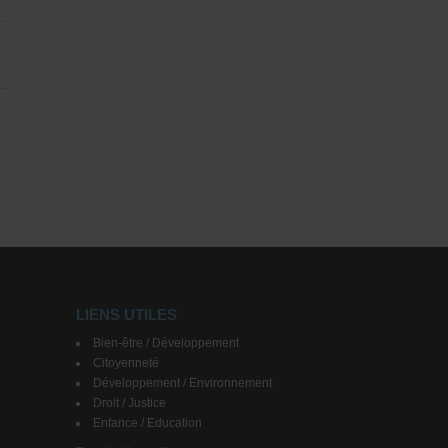
LIENS UTILES
Bien-être / Développement
Citoyenneté
Développement / Environnement
Droit / Justice
Enfance / Education