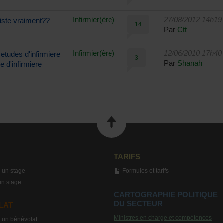
Infirmier(ère)
27/08/2012 14h19
xiste vraiment??
14
Par
Ctt
Infirmier(ère)
12/06/2010 17h40
etudes d'infirmiere
3
Par
Shanah
e d'infirmiere
TARIFS
 un stage
Formules et tarifs
un stage
CARTOGRAPHIE POLITIQUE
DU SECTEUR
LAT
Ministres en charge et compétences
 un bénévolat