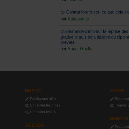
Contrat forem est- ce que cela e
par
Kakaouette
demande d'info sur la reprise des 
gradue je suis deja titulaire du diplom
brevete
par
Super Gaelle
EMPLOI
STAGE
Publier une offre
Proposer
Consulter les offres
Trouver 
Consulter les CV
BÉNÉVO
AGENDA
Proposer