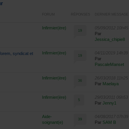
ur
FORUM
RÉPONSES
DERNIER MESSAGE
Infirmier(ère)
05/09/2012 10h45
19
Par
Jessica_chipie8
Infirmier(ère)
04/11/2019 14h39
forem, syndicat et
19
Par
PascaleManset
Infirmier(ère)
26/03/2018 11h25
36
Par
Maelaya
Infirmier(ère)
29/03/2011 06h53
5
Par
Jenny1
Aide-
04/08/2017 07h39
39
soignant(e)
Par
SAM B