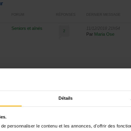
ur
FORUM
RÉPONSES
DERNIER MESSAGE
Seniors et aînés
11/12/2018 21h54
2
Par
Maria Ose
Détails
ies.
e personnaliser le contenu et les annonces, d'offrir des fonctio