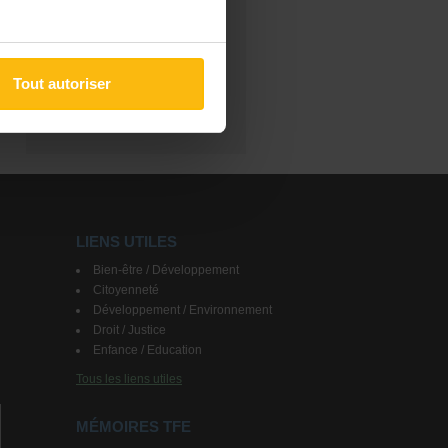
FILTRES
Les derniers sujets
Tout autoriser
Les messages sans réponse
Recherche avancée
LIENS UTILES
Bien-être / Développement
Citoyenneté
Développement / Environnement
Droit / Justice
Enfance / Education
Tous les liens utiles
MÉMOIRES TFE