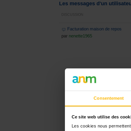
Les messages d'un utilisate
DISCUSSION
Facturation maison de repos
par
nenette1965
Consentement
Ce site web utilise des cook
Les cookies nous permettent d