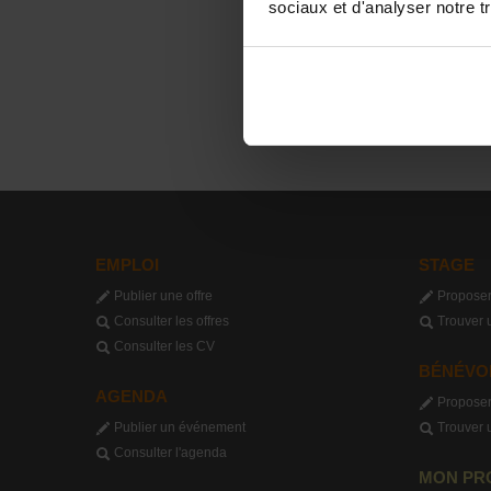
sociaux et d'analyser notre tr
EMPLOI
STAGE
Publier une offre
Proposer
Consulter les offres
Trouver 
Consulter les CV
BÉNÉVO
AGENDA
Proposer
Publier un événement
Trouver 
Consulter l'agenda
MON PR