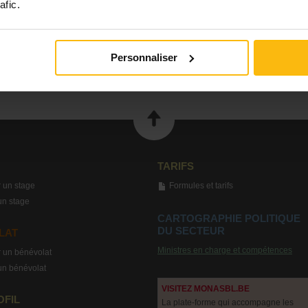
afic.
Personnaliser
TARIFS
 un stage
Formules et tarifs
un stage
CARTOGRAPHIE POLITIQUE
DU SECTEUR
LAT
Ministres en charge et compétences
 un bénévolat
un bénévolat
VISITEZ MONASBL.BE
OFIL
La plate-forme qui accompagne les