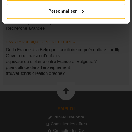
FILTRES
Personnaliser
Les derniers sujets
Les messages sans réponse
Recherche avancée
DANS LA RUBRIQUE « PUÉRICULTURE »
De la France à la Belgique...auxiliaire de puériculture...hellllp !
Ouvrir une maison d'enfants
équivalence diplôme entre France et Belgique ?
puéricultrice dans l'enseignement
trouver fonds création crèche?
EMPLOI
Publier une offre
Consulter les offres
Consulter les CV