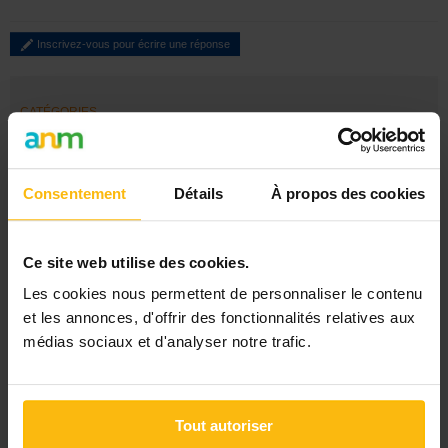
Inscrivez-vous pour écrire une réponse
CATÉGORIES
Par secteur
Par métier / formation
Gestion ASBL
Consentement
Détails
À propos des cookies
Autre
LES DERNIERS MESSAGES
Ce site web utilise des cookies.
Un père désespéré
Les cookies nous permettent de personnaliser le contenu
FORMATION - Accompagnement des écoles dans la mise en
et les annonces, d'offrir des fonctionnalités relatives aux
œuvre du programme-cadre
FORMATION - Accompagnement des écoles dans la mise en
médias sociaux et d'analyser notre trafic.
œuvre du programme-cadre
Formation - Accompagnement des écoles dans la mise en
œuvre du programme-cadre
Cours du soir assistante sociale
Tout autoriser