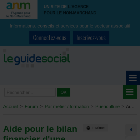
UN SITE DE
L'AGENCE
POUR LE NON-MARCHAND
Informations, conseils et services pour le secteur associatif
Connectez-vous
Inscrivez-vous
Accueil
>
Forum
>
Par métier / formation
>
Puériculture
>
Aide pour le bilan financier d'une accueillante autonome
Aide pour le bilan
Imprimer
4
financier d'une