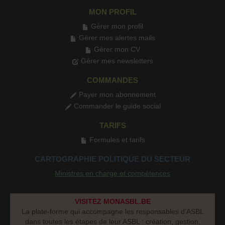
MON PROFIL
Gérer mon profil
Gérer mes alertes mails
Gérer mon CV
Gérer mes newsletters
COMMANDES
Payer mon abonnement
Commander le guide social
TARIFS
Formules et tarifs
CARTOGRAPHIE POLITIQUE DU SECTEUR
Ministres en charge et compétences
VISITEZ MONASBL.BE
La plate-forme qui accompagne les responsables d’ASBL
dans toutes les étapes de leur ASBL : création, gestion,