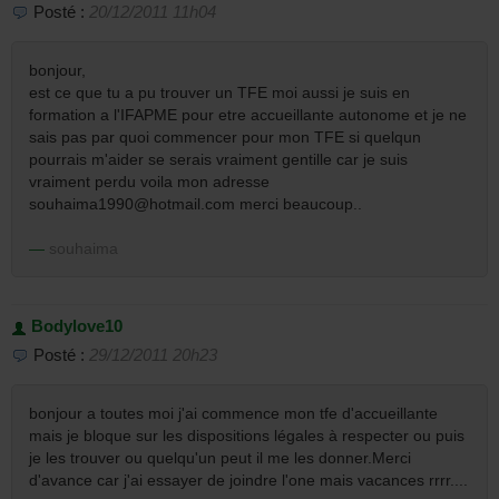
Posté :
20/12/2011 11h04
bonjour,
est ce que tu a pu trouver un TFE moi aussi je suis en
formation a l'IFAPME pour etre accueillante autonome et je ne
sais pas par quoi commencer pour mon TFE si quelqun
pourrais m'aider se serais vraiment gentille car je suis
vraiment perdu voila mon adresse
souhaima1990@hotmail.com merci beaucoup..
souhaima
Bodylove10
Posté :
29/12/2011 20h23
bonjour a toutes moi j'ai commence mon tfe d'accueillante
mais je bloque sur les dispositions légales à respecter ou puis
je les trouver ou quelqu'un peut il me les donner.Merci
d'avance car j'ai essayer de joindre l'one mais vacances rrrr....