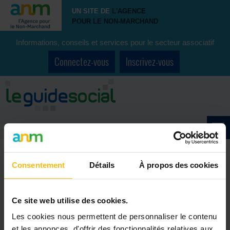
UN SITE DE
L'AGENCE
POUR LE NON-MARCHAND
Informations, conseils et services pour le secteur associatif
Connectez-vous
Inscrivez-vous
Consentement
Détails
À propos des cookies
Accueil
>
Forum
>
Par secteur
>
Education / enseignement
>
Be
Ce site web utilise des cookies.
Les cookies nous permettent de personnaliser le contenu
et les annonces, d'offrir des fonctionnalités relatives aux