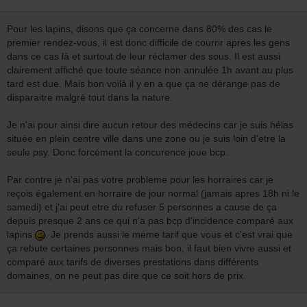
Pour les lapins, disons que ça concerne dans 80% des cas le
premier rendez-vous, il est donc difficile de courrir apres les gens
dans ce cas là et surtout de leur réclamer des sous. Il est aussi
clairement affiché que toute séance non annulée 1h avant au plus
tard est due. Mais bon voilà il y en a que ça ne dérange pas de
disparaitre malgré tout dans la nature.
Je n'ai pour ainsi dire aucun retour des médecins car je suis hélas
située en plein centre ville dans une zone ou je suis loin d'etre la
seule psy. Donc forcément la concurence joue bcp.
Par contre je n'ai pas votre probleme pour les horraires car je
reçois également en horraire de jour normal (jamais apres 18h ni le
samedi) et j'ai peut etre du refuser 5 personnes a cause de ça
depuis presque 2 ans ce qui n'a pas bcp d'incidence comparé aux
lapins
. Je prends aussi le meme tarif que vous et c'est vrai que
ça rebute certaines personnes mais bon, il faut bien vivre aussi et
comparé aux tarifs de diverses prestations dans différents
domaines, on ne peut pas dire que ce soit hors de prix.