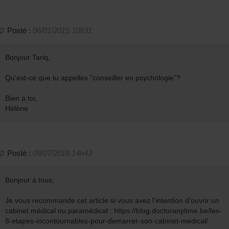
Posté :
06/01/2015 10h31
Bonjour Tariq,
Qu'est-ce que tu appelles "conseiller en psychologie"?
Bien à toi,
Hélène
Posté :
09/07/2018 14h43
Bonjour à tous,
Je vous recommande cet article si vous avez l'intention d'ouvrir un
cabinet médical ou paramédical : https://blog.doctoranytime.be/les-
8-etapes-incontournables-pour-demarrer-son-cabinet-medical/