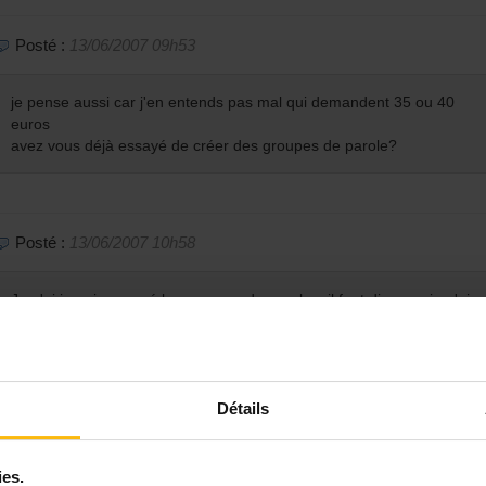
Posté :
13/06/2007 09h53
je pense aussi car j'en entends pas mal qui demandent 35 ou 40
euros
avez vous déjà essayé de créer des groupes de parole?
Posté :
13/06/2007 10h58
Je n'ai jamais essayé les groupes de paroles, il faut dire que je n'ai
aucune expérience dans le domaine dc il n'est pas evident
d'improviser non plus. De plus il faut un theme et arriver a
regrouper les gens a la meme heure ce qui me semble a la limite
du possible
! Du moins en horraire de jour. Il est deja difficile de
Détails
regrouper les gens au maximum sur les memes journées pour ne
pas venir que pour 1 personne, alors en mettre 5 ou 10 a la meme
heure... j'ai du mal a y croire
!!
ies.