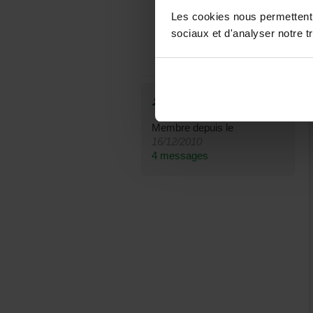
Les cookies nous permettent d
sociaux et d'analyser notre tr
Tariq
Membre depuis le
16/12/2010
4 messages