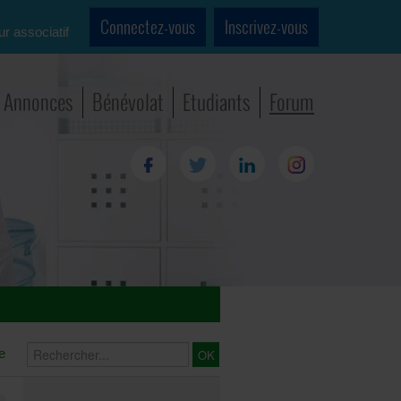
Connectez-vous
Inscrivez-vous
ur associatif
Annonces
Bénévolat
Etudiants
Forum
e