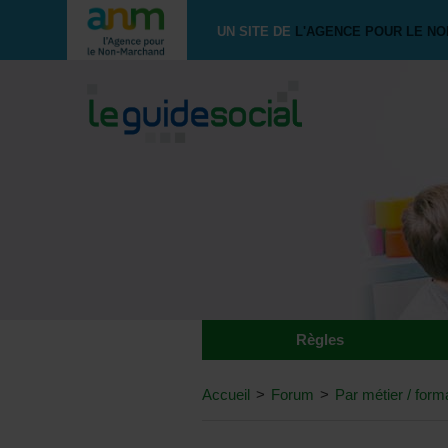
UN SITE DE
L'AGENCE POUR LE N
Règles
Accueil
>
Forum
>
Par métier / form