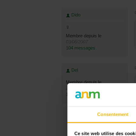
Dido
Membre depuis le
03/06/2007
104 messages
Del
Membre depuis le
20/02/2006
142 messages
Consentement
Ce site web utilise des cook