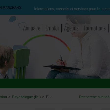
ON-MARCHAND
Informations, conseils et services pour le secte
Annuaire
Emploi
Agenda
Formations
ation
>
Psychologue (lic.)
>
Demande de conseils pour l'ouverture d'un cabinet privé
Recherche avancé