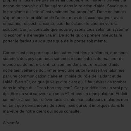
propres limites et ne pas se sentir coupable ou inutile. Puis vient la
notion de pouvoir qu'il faut gérer dans la relation d'aide. Savoir que
le problème du "client" est vraiment "sa propriété". Donc ne jamais
s'approprier le problème de l'autre, mais de l'accompagner, avec
empathie, respect, sincèrité, pour lui éclairer le chemin vers la
solution. Car j'ai constaté que nous agissons tous selon un système
"d'économie d'energie vitale". De sorte qu'on préfère mieux faire
porter le fardeau aux autres que de le porter soit même.
Car ce n'est pas parce que les autres ont des problèmes, que nous
sommes des psy que nous sommes responsables du malheur du
monde ou de notre client. En somme dans notre relation d'aide
notre bienveillance doit rimer avec une autorité assertive jalonnée
par une communication claire et limpide du rôle de l'aidant et de
l'aidé. Bien sûr, ce que je veux dire c'est qu' il faut éviter de tomber
dans le piège du : "trop bon trop con". Car par définition un vrai psy
doit être un vrai sauveur au sens AT et pas un manipulateur. Et doit
se méfier à son tour d'éventuels clients manipulateurs-malades non
en tant que demandeurs de soins mais qui sont impliqués dans le
mal-être de notre client qui nous consulte.
A bientôt