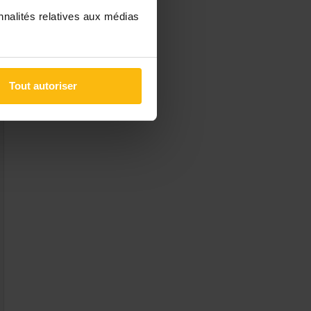
nnalités relatives aux médias
Tout autoriser