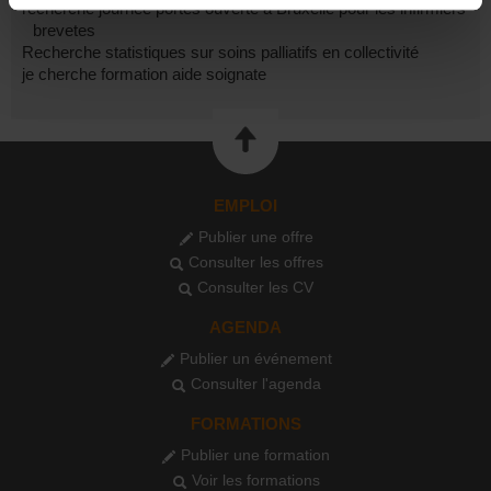
recherche journee portes ouverte à Bruxelle pour les infirmiers
brevetes
Recherche statistiques sur soins palliatifs en collectivité
je cherche formation aide soignate
EMPLOI
Publier une offre
Consulter les offres
Consulter les CV
AGENDA
Publier un événement
Consulter l'agenda
FORMATIONS
Publier une formation
Voir les formations