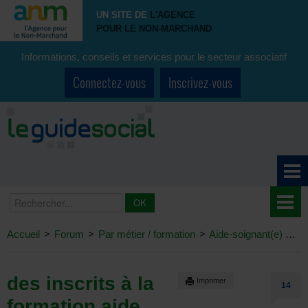
UN SITE DE
L'AGENCE
POUR LE NON-MARCHAND
Informations, conseils et services pour le secteur associatif
Connectez-vous
Inscrivez-vous
Accueil
>
Forum
>
Par métier / formation
>
Aide-soignant(e)
>
de
des inscrits à la
Imprimer
14
formation aide