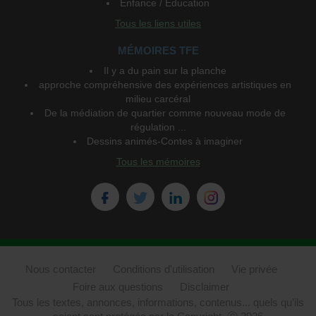
Enfance / Education
Tous les liens utiles
MÉMOIRES TFE
Il y a du pain sur la planche
approche compréhensive des expériences artistiques en
milieu carcéral
De la médiation de quartier comme nouveau mode de
régulation ...
Dessins animés-Contes à imaginer
Tous les mémoires
Nous contacter
Conditions d'utilisation
Vie privée
Foire aux questions
Disclaimer
Tous les textes, annonces, informations, contenus... quels qu’ils