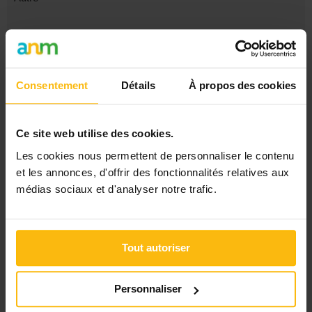
LES DERNIERS MESSAGES
Un père désespéré
FORMATION - Accompagnement des écoles dans la mise en
œuvre du programme-cadre
Consentement
Détails
À propos des cookies
FORMATION - Accompagnement des écoles dans la mise en
œuvre du programme-cadre
Formation - Accompagnement des écoles dans la mise en
Ce site web utilise des cookies.
œuvre du programme-cadre
Cours du soir assistante sociale
Les cookies nous permettent de personnaliser le contenu
et les annonces, d'offrir des fonctionnalités relatives aux
médias sociaux et d'analyser notre trafic.
FILTRES
Les derniers sujets
Les messages sans réponse
Recherche avancée
Tout autoriser
DANS LA RUBRIQUE « AIDE-SOIGNANT(E) »
Personnaliser
Formation Soins Palliatifs
Pma