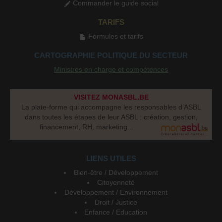
Commander le guide social
TARIFS
Formules et tarifs
CARTOGRAPHIE POLITIQUE DU SECTEUR
Ministres en charge et compétences
VISITEZ MONASBL.BE
La plate-forme qui accompagne les responsables d’ASBL
dans toutes les étapes de leur ASBL : création, gestion,
financement, RH, marketing...
LIENS UTILES
Bien-être / Développement
Citoyenneté
Développement / Environnement
Droit / Justice
Enfance / Education