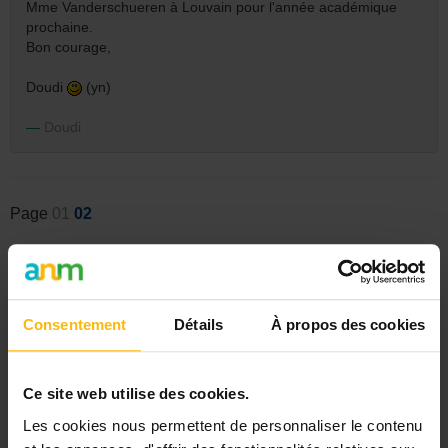
Mme Vanderschueren à Louvain pour l'année académique
prochaine.
Bon courage,
Doudi
(yn)
Doudi
Page
01
02
Inscrivez-vous pour écrire une réponse
Consentement
Détails
À propos des cookies
CATÉGORIES
Par secteur
Par métier / formation
Ce site web utilise des cookies.
Gestion ASBL
Autre
Les cookies nous permettent de personnaliser le contenu