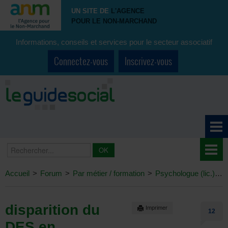
UN SITE DE
L'AGENCE
POUR LE NON-MARCHAND
Informations, conseils et services pour le secteur associatif
Connectez-vous
Inscrivez-vous
Accueil
>
Forum
>
Par métier / formation
>
Psychologue (lic.)
>
disparition du
Imprimer
12
DES en