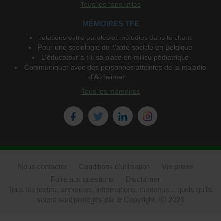
Tous les liens utiles
MÉMOIRES TFE
relations entre paroles et mélodies dans le chant
Pour une sociologie de l\'aide sociale en Belgique
L'éducateur a t-il sa place en milieu pédiatrique
Communiquer avec des personnes atteintes de la maladie
d'Alzheimer ...
Tous les mémoires
Nous contacter
Conditions d'utilisation
Vie privée
Foire aux questions
Disclaimer
Tous les textes, annonces, informations, contenus... quels qu’ils
soient sont protégés par le Copyright. Ⓒ 2026