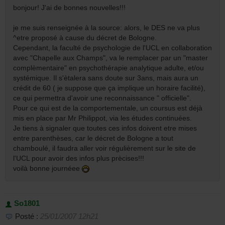
bonjour! J'ai de bonnes nouvelles!!!
je me suis renseignée à la source: alors, le DES ne va plus
^etre proposé à cause du décret de Bologne.
Cependant, la faculté de psychologie de l'UCL en collaboration
avec "Chapelle aux Champs", va le remplacer par un "master
complèmentaire" en psychothérapie analytique adulte, et/ou
systémique. Il s'ètalera sans doute sur 3ans, mais aura un
crédit de 60 ( je suppose que ça implique un horaire facilité),
ce qui permettra d'avoir une reconnaissance " officielle".
Pour ce qui est de la comportementale, un coursus est déjà
mis en place par Mr Philippot, via les études continuées.
Je tiens à signaler que toutes ces infos doivent etre mises
entre parenthèses, car le décret de Bologne a tout
chamboulé, il faudra aller voir régulièrement sur le site de
l'UCL pour avoir des infos plus prècises!!!
voilà bonne journéee
So1801
Posté :
25/01/2007 12h21