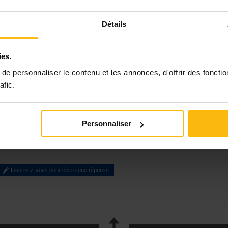
???? Public cible : les opérateurs n’étant pas encore agréés mais
Détails
ayant pour projet de candidater lors du prochain appel et
souhaitant s’investir dans le programme-cadre (indispensable).
ies.
???? Plusieurs sessions sont dispensées à Bruxelles, Namur, Liège
et Mons et s’étalent sur 3 jours de formation et 1 intervision de 2h
e personnaliser le contenu et les annonces, d'offrir des fonctio
afic.
Formation gratuite - Informations et inscription : urlr.me/ZaeFrQ
N’hésitez pas à diffuser cette offre de formation. Pour toute
question, n’hésitez pas à nous contacter :
Personnaliser
observatoire.climatscolaire@cfwb.be
Inscrivez-vous pour écrire une réponse