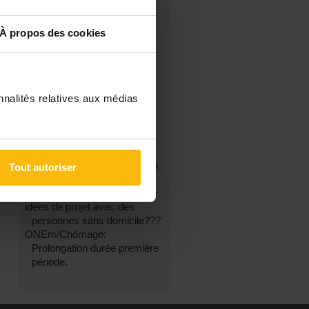
À propos des cookies
FILTRES
Les derniers sujets
Les messages sans réponse
Recherche avancée
nnalités relatives aux médias
DANS LA RUBRIQUE « AFFAIRES
SOCIALES »
Comment déclarer un
logement insalubre.
Info disponible a son médecin
Tout autoriser
traitant
TFE : la précarité en Belgique
idées de projet avec des
personnes sans domicile???
ONEm/Chômage:
Prolongation durée première
période.