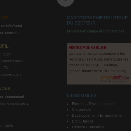
LAT
CARTOGRAPHIE POLITIQUE
DU SECTEUR
 un bénévolat
Ministres en charge et compétences
un bénévolat
OFIL
VISITEZ MONASBL.BE
La plate-forme qui accompagne les
n profil
responsables d’ASBL dans toutes les
s alertes mails
étapes de leur ASBL : création,
on CV
gestion, financement, RH, marketing...
s newsletters
NDES
LIENS UTILES
on abonnement
r le guide social
Bien-être / Développement
Citoyenneté
Développement / Environnement
Droit / Justice
et tarifs
Enfance / Education