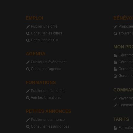
EMPLOI
BÉNÉVO
Publier une offre
Proposer
Consulter les offres
Trouver 
Consulter les CV
MON PR
AGENDA
Gérer mo
Publier un événement
Gérer me
Consulter l'agenda
Gérer m
Gérer me
FORMATIONS
COMMA
Publier une formation
Voir les formations
Payer m
Commande
PETITES ANNONCES
TARIFS
Publier une annonce
Consulter les annonces
Formules 