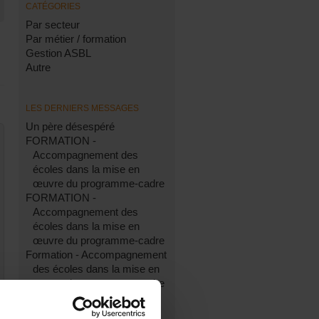
CATÉGORIES
Par secteur
Par métier / formation
Gestion ASBL
Autre
LES DERNIERS MESSAGES
Un père désespéré
FORMATION -
Accompagnement des
écoles dans la mise en
œuvre du programme-cadre
FORMATION -
Accompagnement des
écoles dans la mise en
œuvre du programme-cadre
Formation - Accompagnement
des écoles dans la mise en
œuvre du programme-cadre
Cours du soir assistante
sociale