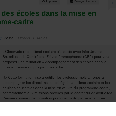
Imprimer
Envoyer à un ami
0
es écoles dans la mise en
mme-cadre
Posté :
03/06/2026 14h23
L’Observatoire du climat scolaire s’associe avec Infor Jeunes
Bruxelles et le Comité des Elèves Francophones (CEF) pour vous
proposer une formation « Accompagnement des écoles dans la
mise en œuvre du programme-cadre ».
✍️ Cette formation vise à outiller les professionnels amenés à
accompagner les directions, les délégués au climat scolaire et les
équipes éducatives dans la mise en œuvre du programme-cadre,
conformément aux missions prévues par le décret du 27 avril 2023.
Pensée comme une formation pratique, participative et ancrée
dans les réalités du terrain, elle vise à renforcer à la fois les
compétences méthodologiques, organisationnelles et relationnelles
nécessaires à un accompagnement efficace et durable des écoles.