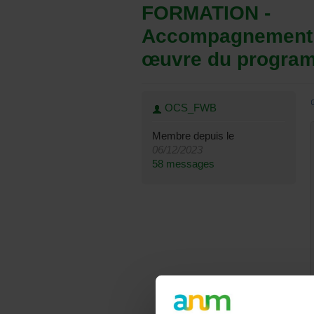
FORMATION -
Accompagnement d
œuvre du progra
OCS_FWB
Membre depuis le
06/12/2023
58 messages