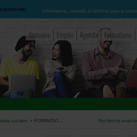
ON-MARCHAND
Informations, conseils et services pour le secte
Annuaire
Emploi
Agenda
Formations
faires sociales
>
FORMATION - Accompagnement des écoles dans la mise en œuvre du programme-cadre
Recherche avancé