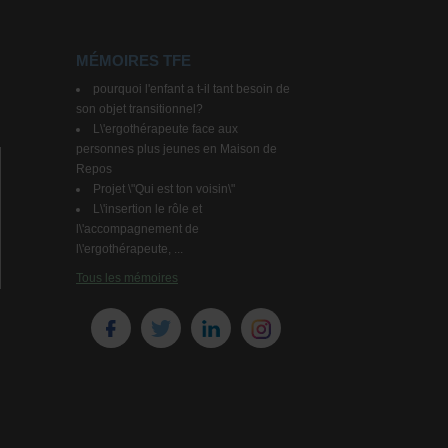
MÉMOIRES TFE
pourquoi l'enfant a t-il tant besoin de
son objet transitionnel?
L\'ergothérapeute face aux
personnes plus jeunes en Maison de
Repos
Projet \"Qui est ton voisin\"
L\'insertion le rôle et
l\'accompagnement de
l\'ergothérapeute, ...
Tous les mémoires