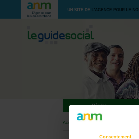
UN SITE DE
L'AGENCE POUR LE N
Règles
Accueil
>
Forum
>
Par métier / form
Consentement