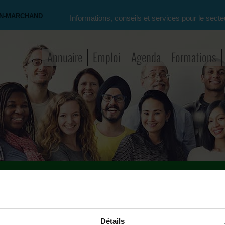
ON-MARCHAND
Informations, conseils et services pour le secte
Annuaire
Emploi
Agenda
Formations
ation
>
Assistant(e) social(e)
>
lettre de motivation
Recherche avancé
Détails