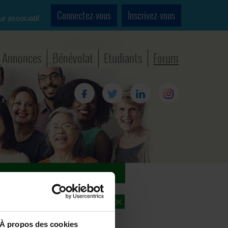
Connectez-vous
Inscrivez-vous
ur associatif
Annonces
Bénévolat
Etudiants
Forum
e
À propos des cookies