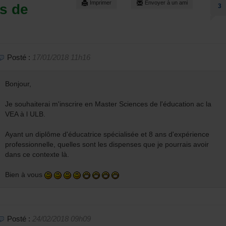
Imprimer
Envoyer à un ami
s de
3
Posté :
17/01/2018 11h16
Bonjour,
Je souhaiterai m'inscrire en Master Sciences de l'éducation ac la
VEA à l ULB.
Ayant un diplôme d'éducatrice spécialisée et 8 ans d'expérience
professionnelle, quelles sont les dispenses que je pourrais avoir
dans ce contexte là.
Bien à vous
Posté :
24/02/2018 09h09