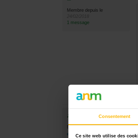
Membre depuis le
24/02/2018
1 message
Prof75
Consentement
Boussu
51 ans
Ce site web utilise des cook