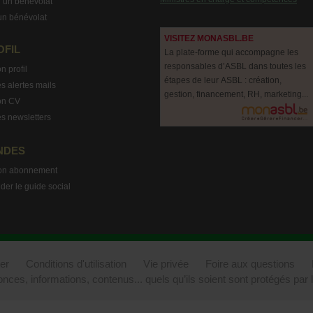
 un bénévolat
un bénévolat
VISITEZ MONASBL.BE
OFIL
La plate-forme qui accompagne les
responsables d’ASBL dans toutes les
n profil
étapes de leur ASBL : création,
s alertes mails
gestion, financement, RH, marketing...
on CV
s newsletters
NDES
on abonnement
r le guide social
er
Conditions d'utilisation
Vie privée
Foire aux questions
onces, informations, contenus... quels qu’ils soient sont protégés par