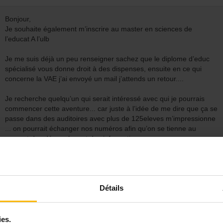
Bonjour,
Je souhaite également m’inscrire au master en sciences de
l’educat A l’ulb
Je me suis déjà un peu renseigner sachez que le diplome d’educ
spécialisé vous donne droit à des dispenses, ensuite en ce qui
concerne la VAE j’ai envoyé un mail j’attends un retour....
Je recherche quelqu’un qui serait intéressé avec qui je pourrais
commencer cette aventure... car juste à l’idée de me dire que ça se
passe dans des auditoires avec plus de 125eleves m’impressionne
... on pourrait échanger nos numéros afin qu’on se tienne au
courant des démarches et des informations....
Posté :
30/03/2018 10h11
Détails
Bonjour moi également je pense tenter cette aventure mais à l'UCL
de Louvain La Neuve. J'ai participé hier à la première séance
ies.