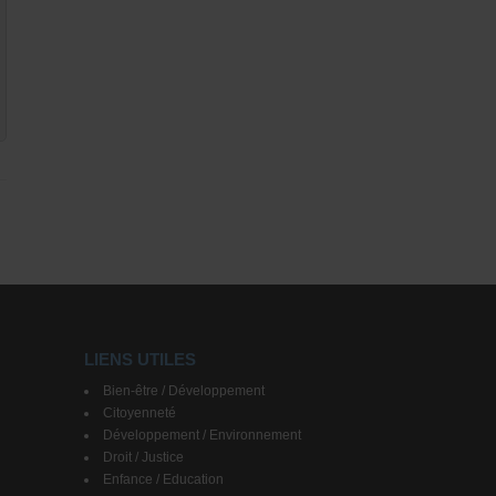
LIENS UTILES
Bien-être / Développement
Citoyenneté
Développement / Environnement
Droit / Justice
Enfance / Education