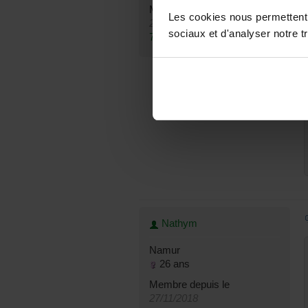
Membre depuis le
Les cookies nous permettent d
29/07/2011
sociaux et d'analyser notre tr
76 messages
Nathym
Namur
26 ans
Membre depuis le
27/11/2018