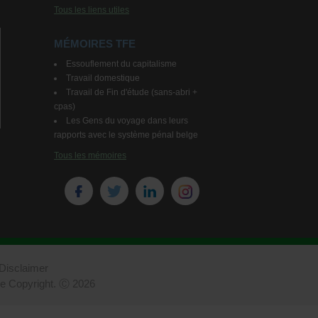
Tous les liens utiles
MÉMOIRES TFE
Essouflement du capitalisme
Travail domestique
Travail de Fin d'étude (sans-abri +
cpas)
Les Gens du voyage dans leurs
rapports avec le système pénal belge
Tous les mémoires
Disclaimer
 le Copyright. Ⓒ 2026