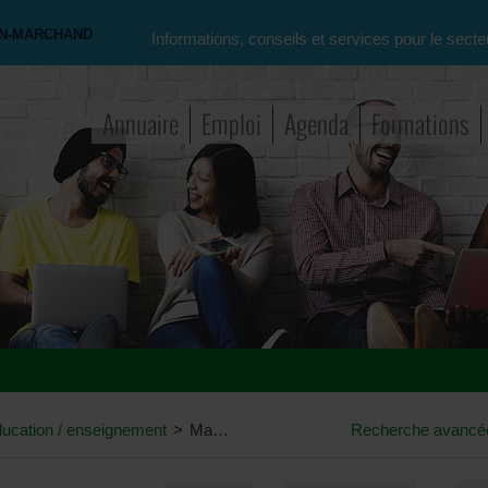
ON-MARCHAND
Informations, conseils et services pour le secte
Annuaire
Emploi
Agenda
Formations
ucation / enseignement
>
Master en sciences de l'éducation
Recherche avancé