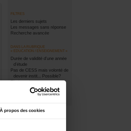
FILTRES
Les derniers sujets
Les messages sans réponse
Recherche avancée
DANS LA RUBRIQUE
« EDUCATION / ENSEIGNEMENT »
Durée de validité d'une année
d'étude
Pas de CESS mais volonté de
devenir instit... Possible?
Tfe à corriger
recherche etudes secretariat
cours du soir
À propos des cookies