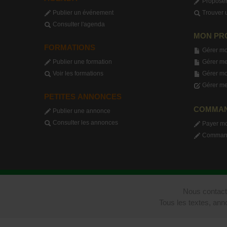
Proposer
Publier un événement
Trouver 
Consulter l'agenda
MON PR
FORMATIONS
Gérer mo
Publier une formation
Gérer me
Voir les formations
Gérer m
Gérer me
PETITES ANNONCES
COMMA
Publier une annonce
Consulter les annonces
Payer m
Commande
Nous contact
Tous les textes, ann