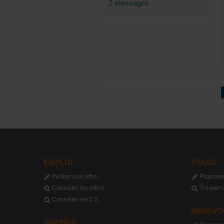
2 messages
EMPLOI
STAGE
Publier une offre
Proposer
Consulter les offres
Trouver 
Consulter les CV
BÉNÉVO
AGENDA