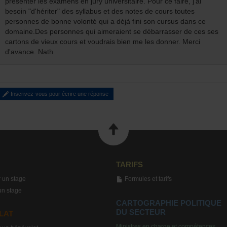
présenter les examens en jury universitaire. Pour ce faire, j'ai
besoin "d'hériter" des syllabus et des notes de cours toutes
personnes de bonne volonté qui a déjà fini son cursus dans ce
domaine.Des personnes qui aimeraient se débarrasser de ces ses
cartons de vieux cours et voudrais bien me les donner. Merci
d'avance. Nath
Inscrivez-vous pour écrire une réponse
TARIFS
 un stage
Formules et tarifs
un stage
CARTOGRAPHIE POLITIQUE
DU SECTEUR
LAT
Ministres en charge et compétences