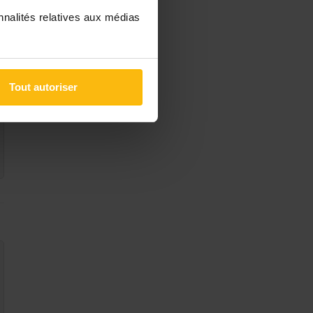
nnalités relatives aux médias
Tout autoriser