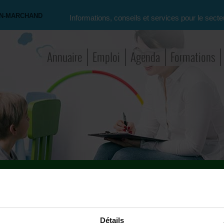
ON-MARCHAND
Informations, conseils et services pour le secte
Annuaire
Emploi
Agenda
Formations
on, choix d'étude
>
Questionnement..... Educatrice spécialisée ou Assistante sociale??
Recherche avancé
Détails