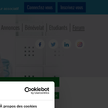
Connectez-vous
Inscrivez-vous
ur associatif
Annonces
Bénévolat
Etudiants
Forum
e
À propos des cookies