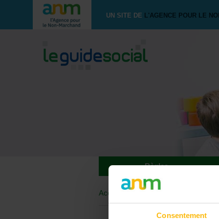
UN SITE DE
L'AGENCE POUR LE N
Règles
Accueil
>
Forum
>
Autre
>
Orientati
Consentement