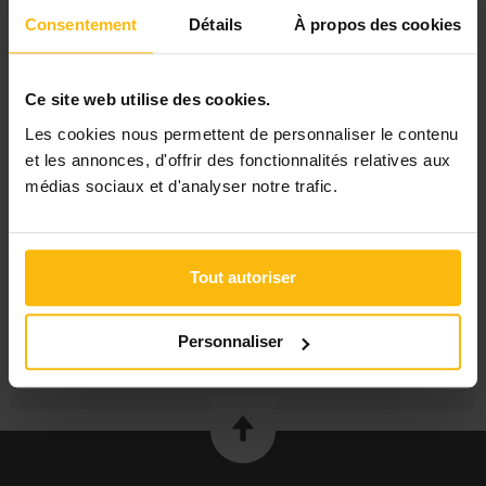
Formation - Accompagnement des écoles dans la mise en
Consentement
Détails
À propos des cookies
œuvre du programme-cadre
Cours du soir assistante sociale
Ce site web utilise des cookies.
FILTRES
Les cookies nous permettent de personnaliser le contenu
Les derniers sujets
et les annonces, d'offrir des fonctionnalités relatives aux
Les messages sans réponse
médias sociaux et d'analyser notre trafic.
Recherche avancée
DANS LA RUBRIQUE « EDUCATEUR(TRICE) »
Tout autoriser
TFE educ. : réecrire avec methodologie
les rôles de l'éducateur en école secondaire
en savoir plus sur l'éducateur sportif
Personnaliser
Educateur A2a et A2b
TFE sans domicile fixe