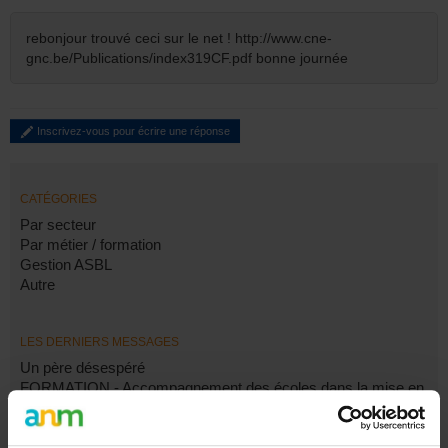
rebonjour trouvé ceci sur le net ! http://www.cne-
gnc.be/Publications/index319CF.pdf bonne journée
Inscrivez-vous pour écrire une réponse
CATÉGORIES
Par secteur
Par métier / formation
Gestion ASBL
Autre
LES DERNIERS MESSAGES
Un père désespéré
FORMATION - Accompagnement des écoles dans la mise en
œuvre du programme-cadre
FORMATION - Accompagnement des écoles dans la mise en
œuvre du programme-cadre