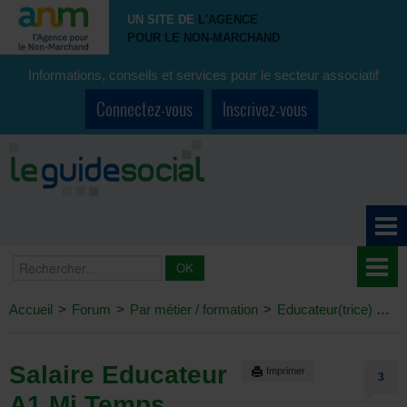
UN SITE DE
L'AGENCE
POUR LE NON-MARCHAND
Informations, conseils et services pour le secteur associatif
Connectez-vous
Inscrivez-vous
Accueil
>
Forum
>
Par métier / formation
>
Educateur(trice)
>
Sa
Salaire Educateur
Imprimer
3
A1 Mi Temps