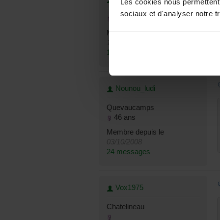
Les cookies nous permettent d
sociaux et d'analyser notre tr
48 ans
Membre depuis le
10/08/2008
1 message
Nounou_ludi
Quevaucamps
46 ans
Membre depuis le
03/10/2008
24 messages
Vox1975
Chatelineau