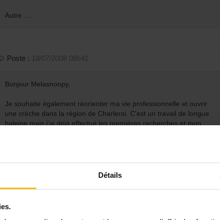
Autre ....
Posté :
18/07/2008 08h41
Bonjour Melasnoopy,
Je souhaite également réorienter ma vie professionnelle et ouvrir
une crèche dans la région de Charleroi. C'est un travail de longue
haleine mais j'ai déjà effectué les premières recherches et mon
projet avance pas trop mal. On peut en discuter ... Il faut savoir si
tu as la formation requise pour obtenir l'agréation et le
subventionnement de l'ONE et quel est ton projet ... Moi, je
m'oriente plus vers la SEMA ou une MCAE. A toi de voir ...
Détails
ies.
Posté :
10/08/2008 11h49