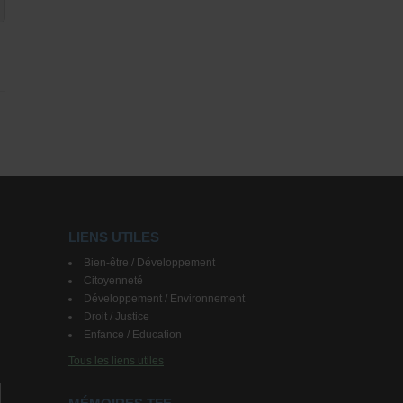
LIENS UTILES
Bien-être / Développement
Citoyenneté
Développement / Environnement
Droit / Justice
Enfance / Education
Tous les liens utiles