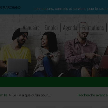
ON-MARCHAND
Informations, conseils et services pour le secte
Annuaire
Emploi
Agenda
Formations
mille
>
Si il y a quelqu'un pour un projet region charleroi-chatelêt-farciennes, (region grand charleroi)
Recherche avancé