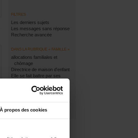
FILTRES
Les derniers sujets
Les messages sans réponse
Recherche avancée
DANS LA RUBRIQUE « FAMILLE »
allocations familiales et
chômage
Directrice de maison d'enfant
Elle se fait battre par ses
frères et son père.
TFE en planning familial
Invitation à un colloque de
sensibilisation_Climat
scolaire
À propos des cookies