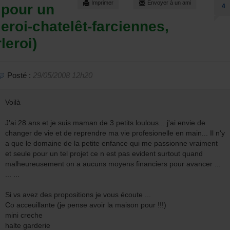
Imprimer
Envoyer à un ami
n pour un
4
leroi-chatelêt-farciennes,
leroi)
Posté :
29/05/2008 12h20
Voilà
J'ai 28 ans et je suis maman de 3 petits loulous... j'ai envie de
changer de vie et de reprendre ma vie profesionelle en main... Il n'y
a que le domaine de la petite enfance qui me passionne vraiment
et seule pour un tel projet ce n est pas evident surtout quand
malheureusement on a aucuns moyens financiers pour avancer ...
... ...
Si vs avez des propositions je vous écoute ...
Co acceuillante (je pense avoir la maison pour !!!)
mini creche
halte garderie