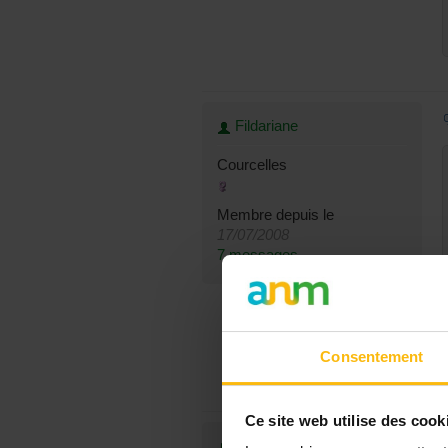
Fildariane
Courcelles
Membre depuis le
17/07/2008
7 messages
Consentement
Ce site web utilise des cook
Meroceany