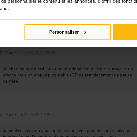
e personnaliser le contenu et les annonces, d'offrir des fonctio
afic.
bonjour
j aimerai s avoir si votre projet et ficellerje rechercher un garderi
merci d avance
Personnaliser
Posté :
13/10/2008 10h04
Je cherche moi aussi, non une ré-orientation puisque je travaille en
crèche mais un emploi plus stable (CD de remplacement de pause
carrière).
Posté :
20/02/2009 10h47
Je voulais savoirou vous en étiez dans vos prokets car je suis aussi
interessée par l'ouverture d'une maison de co acceuillante