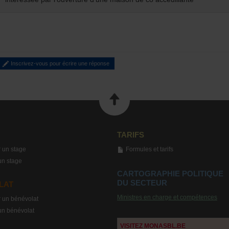
Inscrivez-vous pour écrire une réponse
TARIFS
 un stage
Formules et tarifs
un stage
CARTOGRAPHIE POLITIQUE
DU SECTEUR
LAT
Ministres en charge et compétences
 un bénévolat
un bénévolat
VISITEZ MONASBL.BE