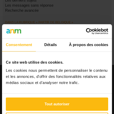
Les derniers sujets
Les messages sans réponse
Recherche avancée
DANS LA RUBRIQUE « PARTIR DE BELGIQUE »
Équivalence de diplôme (Belgique -> France)
travailler et vivre a l etranger
Volontariat
Vae
Consentement
Détails
À propos des cookies
devenir professeur d'esthétique
Ce site web utilise des cookies.
Les cookies nous permettent de personnaliser le contenu
et les annonces, d'offrir des fonctionnalités relatives aux
EMPLOI
médias sociaux et d'analyser notre trafic.
Publier une offre
Consulter les offres
Consulter les CV
Tout autoriser
AGENDA