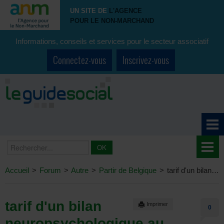
UN SITE DE
L'AGENCE
POUR LE NON-MARCHAND
Informations, conseils et services pour le secteur associatif
Connectez-vous
Inscrivez-vous
Accueil
>
Forum
>
Autre
>
Partir de Belgique
>
tarif d'un bilan neuropsychologique au Luxembourg
tarif d'un bilan
Imprimer
0
neuropsychologique au