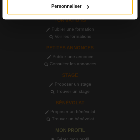
Publier un événement
Personnaliser
Consulter l'agenda
FORMATIONS
Publier une formation
Voir les formations
PETITES ANNONCES
Publier une annonce
Consulter les annonces
STAGE
Proposer un stage
Trouver un stage
BÉNÉVOLAT
Proposer un bénévolat
Trouver un bénévolat
MON PROFIL
Gérer mon profil