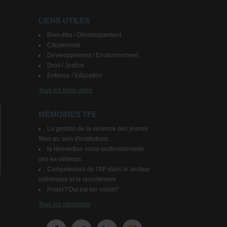
LIENS UTILES
Bien-être / Développement
Citoyenneté
Développement / Environnement
Droit / Justice
Enfance / Education
Tous les liens utiles
MÉMOIRES TFE
La gestion de la violence des jeunes
filles au sein d'institutions ...
la réinsertion socio-professionnelle
des ex-détenus
Compétences de l'AP dans le secteur
intérimaire et le recrutement
Projet \"Qui est ton voisin\"
Tous les mémoires