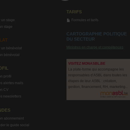
TARIFS
 un stage
Formules et tarifs
un stage
CARTOGRAPHIE POLITIQUE
DU SECTEUR
LAT
Ministres en charge et compétences
 un bénévolat
un bénévolat
VISITEZ MONASBL.BE
OFIL
La plate-forme qui accompagne les
responsables d’ASBL dans toutes les
n profil
étapes de leur ASBL : création,
s alertes mails
gestion, financement, RH, marketing...
on CV
s newsletters
NDES
on abonnement
r le guide social