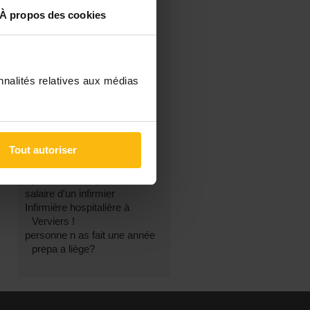
À propos des cookies
FILTRES
Les derniers sujets
Les messages sans réponse
Recherche avancée
nnalités relatives aux médias
DANS LA RUBRIQUE
« INFIRMIER(ÈRE) »
Renseignement sur
Tout autoriser
Spécialisation SIAMU
Allocation d'étude (contrat de
pré embauche)
salaire d'un infirmier
Infirmière hospitalière à
Verviers !
personne n as fait une année
prepa a liège?