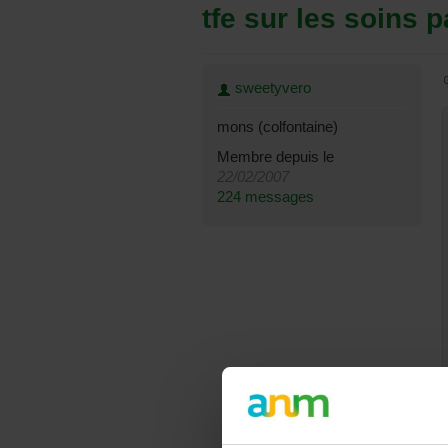
tfe sur les soins pa
sweetyvero
mons (colfontaine)
Membre depuis le
22/02/2007
224 messages