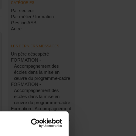
CATÉGORIES
Par secteur
Par métier / formation
Gestion ASBL
Autre
LES DERNIERS MESSAGES
Un père désespéré
FORMATION -
Accompagnement des
écoles dans la mise en
œuvre du programme-cadre
FORMATION -
Accompagnement des
écoles dans la mise en
œuvre du programme-cadre
Formation - Accompagnement
des écoles dans la mise en
œuvre du programme-cadre
Cours du soir assistante
sociale