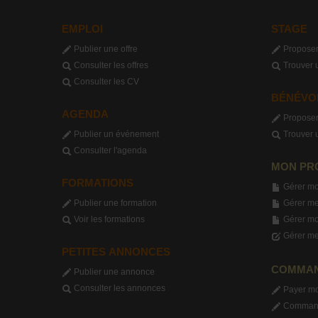
EMPLOI
STAGE
Publier une offre
Proposer
Consulter les offres
Trouver 
Consulter les CV
BÉNÉVO
AGENDA
Proposer
Publier un événement
Trouver 
Consulter l'agenda
MON PR
FORMATIONS
Gérer mo
Publier une formation
Gérer me
Voir les formations
Gérer m
Gérer me
PETITES ANNONCES
COMMA
Publier une annonce
Consulter les annonces
Payer m
Commande