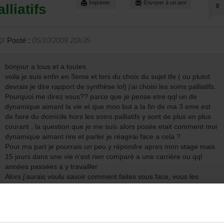
Imprimer
Envoyer à un ami
lliatifs
0
Posté :
05/10/2009 20h35
bonjour a tous et a toutes
voila je suis enfin en 3eme et lors du choix du sujet tfe ( ou plutot
devrais je dire rapport de synthèse lol) j'ai choisi les soins palliatifs.
Pourquoi me direz vous?? parce que je pense etre qql un de
dynamique aimant la vie et que mon but a la fin de ma 3 eme est
de faire du domicile hors les soins palliatifs y sont de plus en plus
courant , la question que je me suis alors posée etait comment moi
dynamique aimant rire et parler je réagirai face a cela ?
Pour ma part je pourrais un peu y répondre apres mon stage mais
15 jours dans une vie n'est rien comparé a une carrière ou qql
années passées a y travailler
Alors j'aurais voulu savoir comment faites vous face, vous les
infirmieres a la mort constante en palliatif , comment en tant
qu'humain survivre a ca??
certain me diront que c'est une finalite mais moi je pense que
chacun a sa maniere de vivre avec .