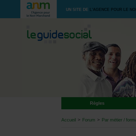
UN SITE DE
L'AGENCE POUR LE N
Règles
Accueil
>
Forum
>
Par métier / form