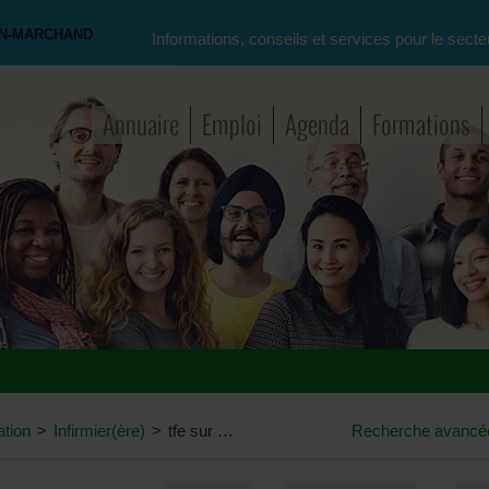
ON-MARCHAND
Informations, conseils et services pour le secte
Annuaire
Emploi
Agenda
Formations
ation
>
Infirmier(ère)
>
tfe sur les soins palliatifs
Recherche avancé