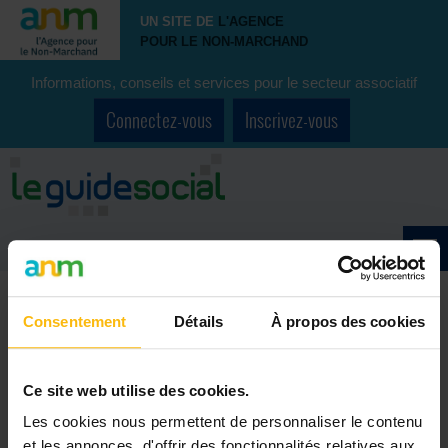
UN SITE DE
L'AGENCE
POUR LE NON-MARCHAND
Informations, conseils et services pour le secteur associatif
Connectez-vous
Inscrivez-vous
Consentement
Détails
À propos des cookies
Accueil
>
Forum
>
Par métier / formation
>
Infirmier(ère)
>
TFE:infirmière sociale
Ce site web utilise des cookies.
Les cookies nous permettent de personnaliser le contenu
et les annonces, d'offrir des fonctionnalités relatives aux