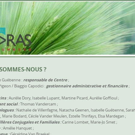
 SOMMES-NOUS ?
le Guébenne :
responsable de Centre
;
igeon / Biaggio Capodici :
gestionnaire administrative et financière
;
ins
:
Aurélie Dory, Isabelle Lupant, Martine Picard, Aurélie Goffioul ;
ant social
:
Thomas Vandercam ;
ologues
:
Nathalie de Villenfagne, Natacha Geenen, Isabelle Guébenne, Sara
 Marie Bodard, Cécile Vander Meulen, Estelle Thirifays, Elsa Mardegan ;
llères Conjugales et Familiales
:
Carine Lombet, Marie-Jo Smet ;
e
:
Amélie Hanquet ;
ogue
:
Géraldine Van Braekel ;