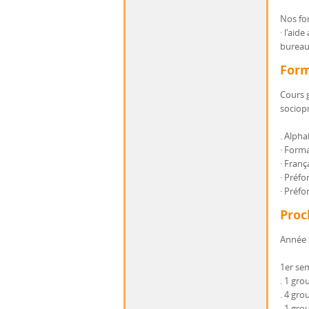
Nos for
· l'aid
bureaux
Form
Cours 
sociop
. Alpha
· Form
· Franç
· Préf
· Préfo
Proc
Année 
1er se
. 1 gro
. 4 gro
. 1 gro