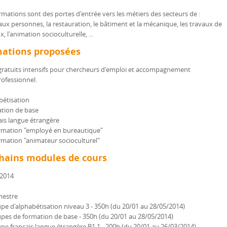
mations sont des portes d'entrée vers les métiers des secteurs de :
e aux personnes, la restauration, le bâtiment et la mécanique, les travaux de
, l'animation socioculturelle, ...
ations proposées
gratuits intensifs pour chercheurs d'emploi et accompagnement
rofessionnel.
bétisation
ation de base
ais langue étrangère
ormation "employé en bureautique"
rmation "animateur socioculturel"
hains modules de cours
2014
mestre
upe d'alphabétisation niveau 3 - 350h (du 20/01 au 28/05/2014)
upes de formation de base - 350h (du 20/01 au 28/05/2014)
upe français langue étrangère B1.1 - 200h (du 20/01 au 26/03/2014)