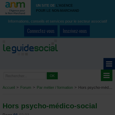
UN SITE DE
L'AGENCE
POUR LE NON-MARCHAND
Informations, conseils et services pour le secteur associatif
Connectez-vous
Inscrivez-vous
Accueil
>
Forum
>
Par métier / formation
>
Hors psycho-médico-social
Hors psycho-médico-social