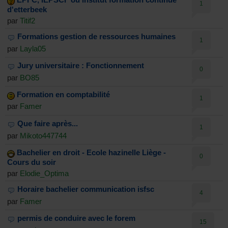
1
d'etterbeek
par
Titif2
Formations gestion de ressources humaines
1
par
Layla05
Jury universitaire : Fonctionnement
0
par
BO85
Formation en comptabilité
1
par
Famer
Que faire après...
1
par
Mikoto447744
Bachelier en droit - Ecole hazinelle Liège -
0
Cours du soir
par
Elodie_Optima
Horaire bachelier communication isfsc
4
par
Famer
permis de conduire avec le forem
15