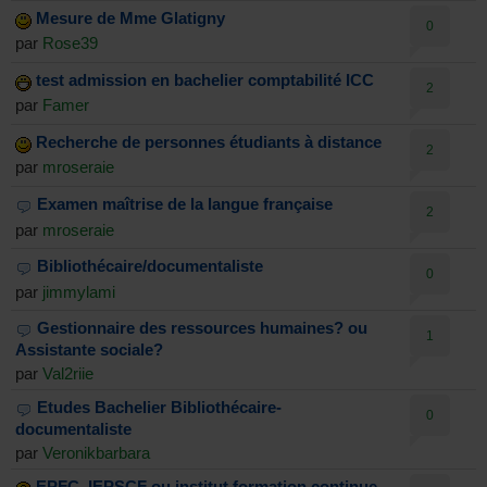
Mesure de Mme Glatigny
0
par
Rose39
test admission en bachelier comptabilité ICC
2
par
Famer
Recherche de personnes étudiants à distance
2
par
mroseraie
Examen maîtrise de la langue française
2
par
mroseraie
Bibliothécaire/documentaliste
0
par
jimmylami
Gestionnaire des ressources humaines? ou
1
Assistante sociale?
par
Val2riie
Etudes Bachelier Bibliothécaire-
0
documentaliste
par
Veronikbarbara
EPFC, IEPSCF ou institut formation continue