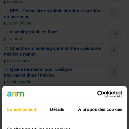
par
sarah
BES - Conseiller en administration et gestion
7
du personnel
par
par_ailleurs
devenir prof de coiffure
10
par
aurore
Cherche un modèle pour mon tfe en pédicure
8
médicale namur
par
Carocaro
Quelle formation pour Délégué
3
pharmaceutique / médical
par
Virginie Bu
Architecte d'intérieur indépendant
1
par
Julien26
Test admission EPHEC cours du soir
0
Consentement
Détails
À propos des cookies
par
Alikhan
cours du soir à l'Ephec
11