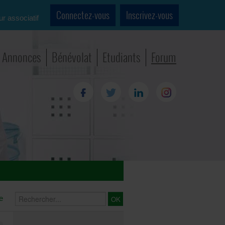
Connectez-vous
Inscrivez-vous
ur associatif
Annonces
Bénévolat
Etudiants
Forum
e