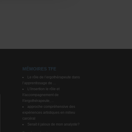
MÉMOIRES TFE
Le rôle de l’ergothérapeute dans
l’apprentissage de ...
L\'insertion le rôle et
l\'accompagnement de
l\'ergothérapeute, ...
approche compréhensive des
expériences artistiques en milieu
carcéral
Serait il jaloux de mon analyste?