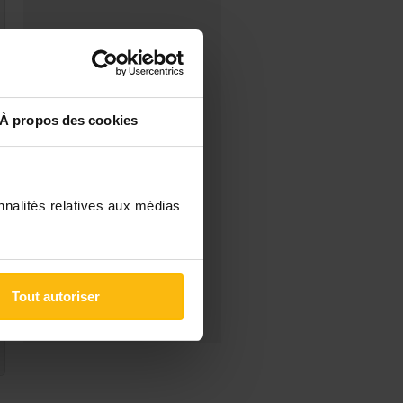
FILTRES
Les derniers sujets
Les messages sans réponse
Recherche avancée
À propos des cookies
DANS LA RUBRIQUE
« EDUCATEUR(TRICE) »
aide psychologique
professionnelle
nnalités relatives aux médias
Futur éducateur en situation
de handicap
Plan tandem pour travail
pénible
Bonsoir à toutes et à tous!
Tout autoriser
CPSE ou Ipeps?