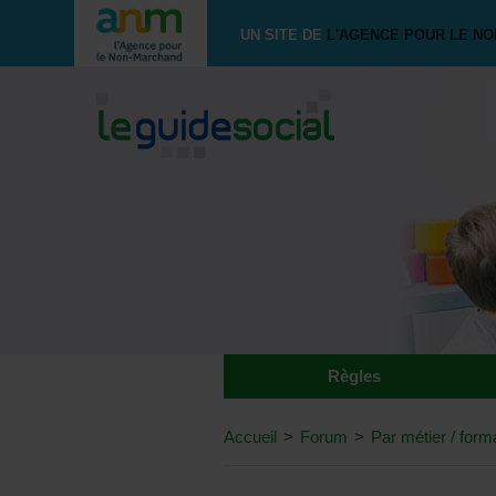
UN SITE DE
L'AGENCE POUR LE N
Règles
Accueil
>
Forum
>
Par métier / form