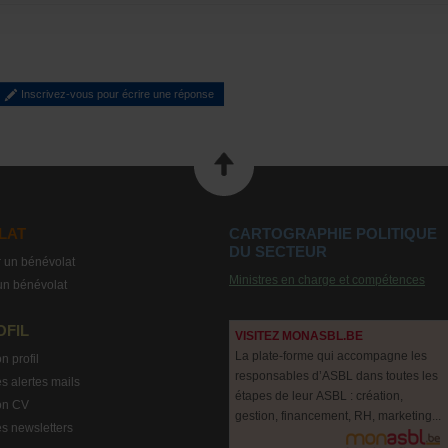
Inscrivez-vous pour écrire une réponse
LAT
CARTOGRAPHIE POLITIQUE
DU SECTEUR
 un bénévolat
Ministres en charge et compétences
un bénévolat
OFIL
VISITEZ MONASBL.BE
La plate-forme qui accompagne les
n profil
responsables d’ASBL dans toutes les
s alertes mails
étapes de leur ASBL : création,
on CV
gestion, financement, RH, marketing...
s newsletters