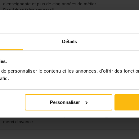
d'enseignante et plus de cinq années de métier.
Des éducs faisaient pareil.
Donc à mon avis, si tu veux le master en psycho, c'est deux ans de
bachelier (à Charleroi on peut le faire en cours du soir!) et le
master en cours du jour. j'ai chosii l'UCL.
Et bosse aujourd'hui comme psy... http://www.relaxeau.com/
Détails
je ne regrette rien!
Malgré le fait que j'ai commnc l'unf passé quarante ans.
ies.
e personnaliser le contenu et les annonces, d'offrir des fonctio
afic.
Posté :
15/08/2013 20h49
bonsoir , voila je suis en 1 ere educateur spécialisé en
Personnaliser
accompagnement psycho educatif et je voudrai savoir quel sont les
débouche et les passerelle pr un éventuel master car j'ai entendu
avec le diplôme d'educ spé on peut devenir prof de gym .
merci d'avance