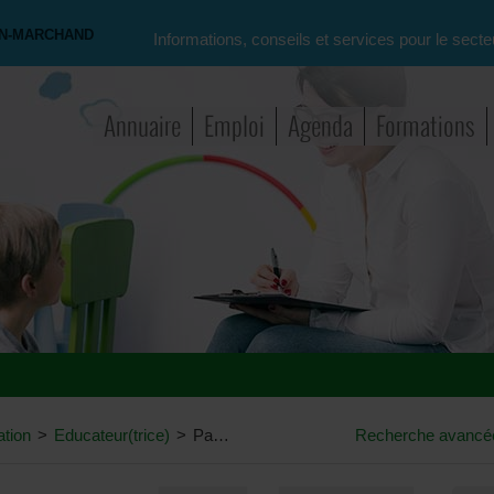
ON-MARCHAND
Informations, conseils et services pour le secte
Annuaire
Emploi
Agenda
Formations
ation
>
Educateur(trice)
>
Passerelles apres decret bologne???
Recherche avancé