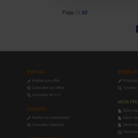
Page
01
02
EMPLOI
BÉNÉVO
Publier une offre
Proposer
Consulter les offres
Trouver 
Consulter les CV
MON PR
AGENDA
Gérer mo
Publier un événement
Gérer me
Consulter l'agenda
Gérer m
Gérer me