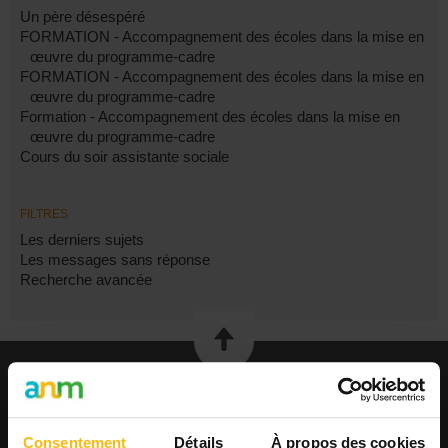
Un père désespéré
FORMATION - Accompagnement des écoles dans la mise en
œuvre du programme-cadre
FORMATION - Accompagnement des écoles dans la mise en
œuvre du programme-cadre
Formation - Accompagnement des écoles dans la mise en
œuvre du programme-cadre
Cours du soir assistante sociale
FILTRES
Les derniers sujets
Les messages sans réponse
Recherche avancée
EMPLOI
Publier une offre
Consentement
Détails
À propos des cookies