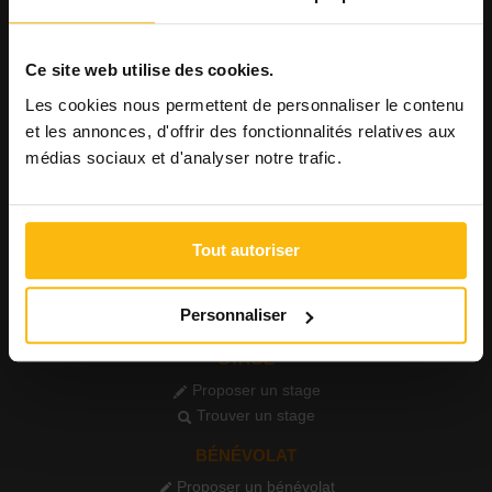
Consulter les offres
Consulter les CV
AGENDA
Ce site web utilise des cookies.
Publier un événement
Les cookies nous permettent de personnaliser le contenu
Consulter l'agenda
et les annonces, d'offrir des fonctionnalités relatives aux
médias sociaux et d'analyser notre trafic.
FORMATIONS
Publier une formation
Voir les formations
Tout autoriser
PETITES ANNONCES
Publier une annonce
Personnaliser
Consulter les annonces
STAGE
Proposer un stage
Trouver un stage
BÉNÉVOLAT
Proposer un bénévolat