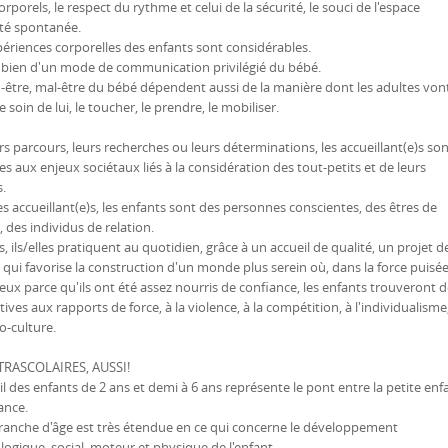
orporels, le respect du rythme et celui de la sécurité, le souci de l'espace
ité spontanée.
ériences corporelles des enfants sont considérables.
it bien d'un mode de communication privilégié du bébé.
n-être, mal-être du bébé dépendent aussi de la manière dont les adultes von
 soin de lui, le toucher, le prendre, le mobiliser.
rs parcours, leurs recherches ou leurs déterminations, les accueillant(e)s so
es aux enjeux sociétaux liés à la considération des tout-petits et de leurs
s.
s accueillant(e)s, les enfants sont des personnes conscientes, des êtres de
, des individus de relation.
s, ils/elles pratiquent au quotidien, grâce à un accueil de qualité, un projet d
 qui favorise la construction d'un monde plus serein où, dans la force puisé
eux parce qu'ils ont été assez nourris de confiance, les enfants trouveront 
tives aux rapports de force, à la violence, à la compétition, à l'individualisme
o-culture.
TRASCOLAIRES, AUSSI!
il des enfants de 2 ans et demi à 6 ans représente le pont entre la petite enf
fance.
tranche d'âge est très étendue en ce qui concerne le développement
ogique, social, moteur et physique de l'enfant.