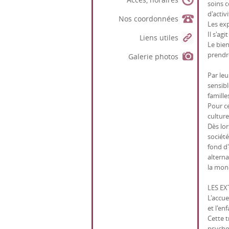
soins c
d'activ
Nos coordonnées
Les exp
Il s'ag
Liens utiles
Le bie
prendre
Galerie photos
Par leu
sensibl
famille
Pour ce
culture
Dès lor
société
fond d'
alterna
la mon
LES EX
L'accue
et l'en
Cette 
psychol