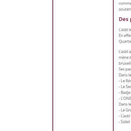
comme l
soutenu
Des 
L'asbl 
En effe
Quarti
L'asbl 
mène bo
bruxell
Ses par
Dans le
- Le R
- Le Se
- Badje
- L'ONE
Dans l
- Le G
- L'asbl
- Solei