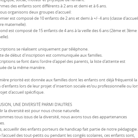
hmes des enfants sont différents à 2 ans et demi et à 6 ans.
nous organisons deux groupes d'accueil:
emier est composé de 10 enfants de 2 ans et demi à +/- 4 ans (classe d'accueil
re maternelle).
cond est composé de 15 enfants de 4 ans à la veille des 6 ans (2ème et 3ème
lle).
criptions se réalisent uniquement par téléphone.
te de début d'inscription est communiquée aux familles.
criptions se font dans l'ordre d'appel des parents, la liste d'attente est
tuée de la même manière.
ière priorité est donnée aux familles dont les enfants ont déjà fréquenté la
d'enfants lors de leur projet d'insertion sociale et/ou professionnelle ou lor
ojet d'accueil spécifique.
USION, UNE DIVERSITÉ PARMI D'AUTRES
lir la diversité est pour nous chose naturelle.
ommes tous issus de la diversité, nous avons tous des appartenances
es.
s, accueillir des enfants porteurs de handicap fait partie de notre pédagogie.
 l'accueil des tout-petits ou pendant les congés scolaires, ces enfants sont,