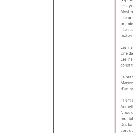
Les ryt
Ainsi, 
- Le pr
premiè
- Le se
materne
Les ins
Une da
Les ins
consti
La prem
Maison 
d'un pr
L'INCL
Accueil
Nous s
multipl
Dès lor
Lors de