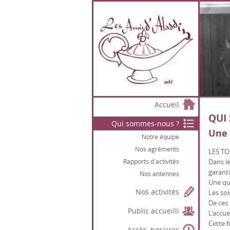
Accueil
QUI
Qui sommes-nous ?
Une 
Notre équipe
Nos agréments
LES TO
Rapports d'activités
Dans le
garanti
Nos antennes
Une quê
Nos activités
Les soi
De ces 
Public accueilli
L'accue
Cette f
Accès, horaires