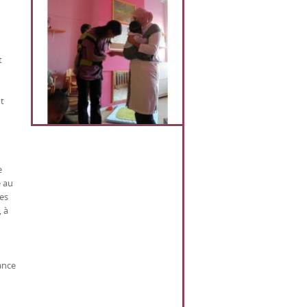
t
nt
e
e au
des
, à
ance