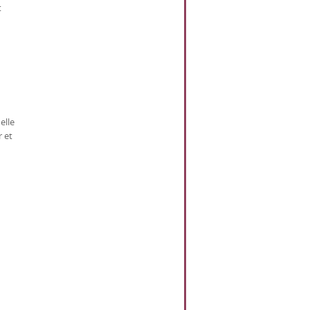
t
elle
r et