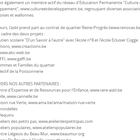
 est également un membre actif du réseau d'Education Permanente "Culture 
ppement", www.cultureetdeveloppement.be, regroupant diverses associati
oises et wallonnes.
leurs, l'asbl prend part au contrat de quartier Reine-Progrès (www.renovas.b
 cadre des deux projets :
utien scolaire "D'un Savoir à l'autre" avec l'école n°8 et l'école Eclusier Cogge
Ctions, www.creactions.be
 www.abc-web.be
FFI, www.gaffi.be
Femmes et Familles du quartier
llectif de la Poissonnerie
VERS NOS AUTRES PARTENAIRES :
ntre d'Expertise et de Ressources pour l'Enfance, www.cere-asbl.be
elle, www.cannelle.be
aison rue Verte, www.ama.be/ama/maison-rue-verte
irondelles
rlequins
teliers des petits pas, www.atelierdespetitspas.com
teliers populaires, www.atelierspopulaires.be
entre Liégeois du Beau-Mur, www.beaumur.org