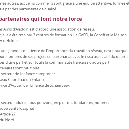
es autres, accueillis comme ils sont grâce à une équipe attentive, formée e
e par des partenaires de qualité.
partenaires qui font notre force
les Amis d'Aladdin est d'abord une association de réseau.
t, elle a été créé par 3 centres de formation : le GAFFI, la Cobeff et la Maison
er d'Helmet.
a une grande conscience de l'importance du travail en réseau, c'est pourquoi 
n nombres de ses projets en partenariat avec le tissu associatif du quartie
ois d'une part et sur toute la communauté française d'autre part.
tenaires sont multiples.
 secteur de l'enfance comptons :
éseau Coordination Enfance
rvice d'Accueil de l'Enfance de Schaerbeek
.
e secteur adulte, nous pouvons, en plus des fondateurs, nommer :
roupe Santé Josaphat
 Article 27
l du Nord.