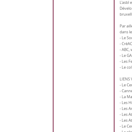
L'asbl
Dévelo
bruxell
Par ail
dans le
- Le So
- CréA
- ABC,
- Le GA
- Les 
- Le co
LIENS 
- Le Ce
- Cann
- La M
- Les H
- Les A
- Les A
- Les A
- Le C