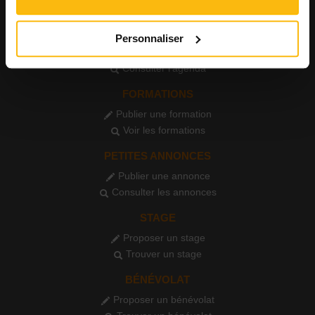
Consulter les CV
AGENDA
Personnaliser
Publier un événement
Consulter l'agenda
FORMATIONS
Publier une formation
Voir les formations
PETITES ANNONCES
Publier une annonce
Consulter les annonces
STAGE
Proposer un stage
Trouver un stage
BÉNÉVOLAT
Proposer un bénévolat