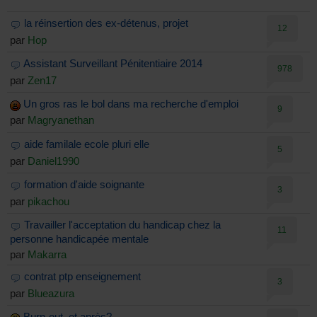
la réinsertion des ex-détenus, projet
12
par
Hop
Assistant Surveillant Pénitentiaire 2014
978
par
Zen17
Un gros ras le bol dans ma recherche d'emploi
9
par
Magryanethan
aide familale ecole pluri elle
5
par
Daniel1990
formation d'aide soignante
3
par
pikachou
Travailler l'acceptation du handicap chez la
11
personne handicapée mentale
par
Makarra
contrat ptp enseignement
3
par
Blueazura
Burn-out, et après?