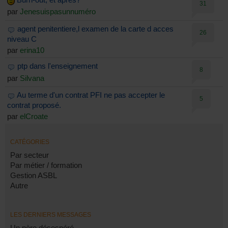
31
par
Jenesuispasunnuméro
agent penitentiere,l examen de la carte d acces
26
niveau C
par
erina10
ptp dans l'enseignement
8
par
Silvana
Au terme d'un contrat PFI ne pas accepter le
5
contrat proposé.
par
elCroate
CATÉGORIES
Par secteur
Par métier / formation
Gestion ASBL
Autre
LES DERNIERS MESSAGES
Un père désespéré