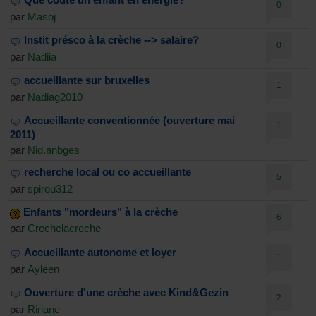
0
par
Masoj
Instit présco à la crèche --> salaire?
0
par
Nadiia
accueillante sur bruxelles
1
par
Nadiag2010
Accueillante conventionnée (ouverture mai
1
2011)
par
Nid.anbges
recherche local ou co accueillante
5
par
spirou312
Enfants "mordeurs" à la crèche
6
par
Crechelacreche
Accueillante autonome et loyer
1
par
Ayleen
Ouverture d'une crèche avec Kind&Gezin
2
par
Ririane