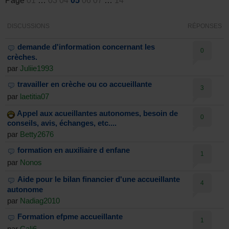
Page
01
…
03
04
05
06
07
…
14
DISCUSSIONS
RÉPONSES
demande d'information concernant les
0
crèches.
par
Juliie1993
travailler en crèche ou co accueillante
3
par
laetitia07
Appel aux acueillantes autonomes, besoin de
0
conseils, avis, échanges, etc....
par
Betty2676
formation en auxiliaire d enfane
1
par
Nonos
Aide pour le bilan financier d'une accueillante
4
autonome
par
Nadiag2010
Formation efpme accueillante
1
par
Cali6