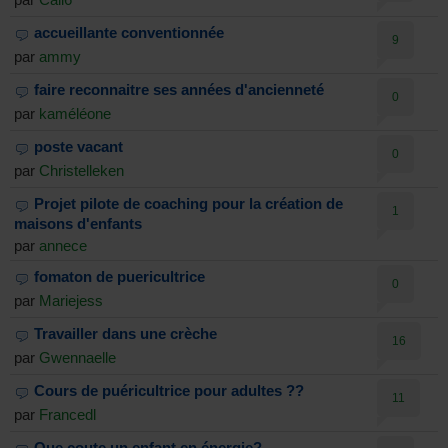
accueillante conventionnée
9
par
ammy
faire reconnaitre ses années d'ancienneté
0
par
kaméléone
poste vacant
0
par
Christelleken
Projet pilote de coaching pour la création de
1
maisons d'enfants
par
annece
fomaton de puericultrice
0
par
Mariejess
Travailler dans une crèche
16
par
Gwennaelle
Cours de puéricultrice pour adultes ??
11
par
Francedl
Que coute un enfant en énergie?