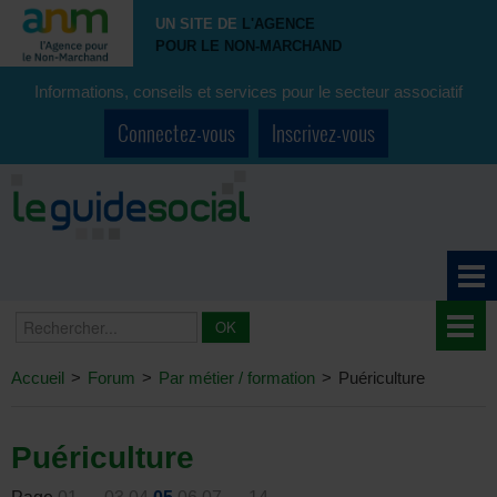
UN SITE DE
L'AGENCE
POUR LE NON-MARCHAND
Informations, conseils et services pour le secteur associatif
Connectez-vous
Inscrivez-vous
Accueil
>
Forum
>
Par métier / formation
>
Puériculture
Puériculture