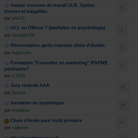
master sciences du travail ULB, Option
0
Genres et inégalités
par
phil 01
UCL ou UMons ? (bachelier en psychologie)
1
par
Anadwm96
Réorientation après mauvais choix d'études
1
par
leajanvier
Formation "Conseiller en marketing" IFAPME
1
pertinente?
par
E1000
Jury centrale AAA
47
par
Nessa
formation en systémique
20
par
maniana
Choix d'école pour instit primaire
0
par
valjones
http://quartierjeunes.fr