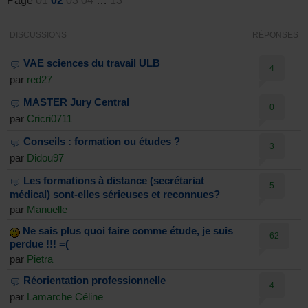
Page
01
02
03
04
…
13
DISCUSSIONS
RÉPONSES
VAE sciences du travail ULB
4
par
red27
MASTER Jury Central
0
par
Cricri0711
Conseils : formation ou études ?
3
par
Didou97
Les formations à distance (secrétariat
5
médical) sont-elles sérieuses et reconnues?
par
Manuelle
Ne sais plus quoi faire comme étude, je suis
62
perdue !!! =(
par
Pietra
Réorientation professionnelle
4
par
Lamarche Céline