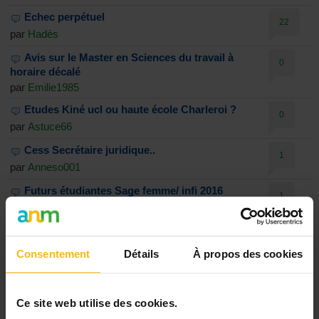
Echec perpétuel
22
par
Hadès
Avis sur le Master en Sciences du travail à
0
horaire décalé
par
Emilie1985
Etudes Kiné ucl ou haute école Charleroi ?
0
par
Astuce66
Cess Secrétaire juridique..
1
par
Anneso001
Futurs étudiantes Sage femme/ infi 2016
1
par
Doudou14
Test d'admission + info
1
par
Aliasdz
Consentement
Détails
À propos des cookies
De droit à médecine ( science dentaire) ?
0
par
Ninou20
Ce site web utilise des cookies.
Recherche de reconnaissance officielle
0