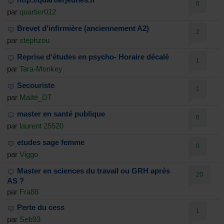
0
par
quartier012
Brevet d'infirmière (anciennement A2)
2
par
stephzou
Reprise d'études en psycho- Horaire décalé
1
par
Tara-Monkey
Secouriste
1
par
Maïté_DT
master en santé publique
0
par
laurent 25520
etudes sage femme
0
par
Viggo
Master en sciences du travail ou GRH après
20
AS ?
par
Fra88
Perte du cess
1
par
Seb93